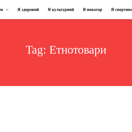
ин
Я здоровий
Я культурний
Я новатор
Я спортив
Tag:
Етнотовари