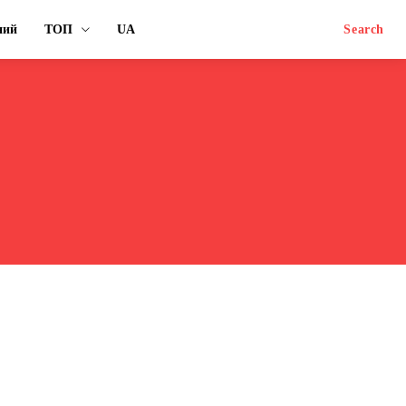
ний
ТОП
UA
Search