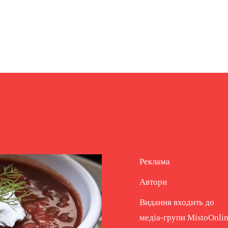
Реклама
Автори
Видання входить до
медіа-групи
MistoOnli