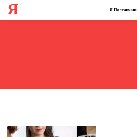
Я
Я Полтавчан