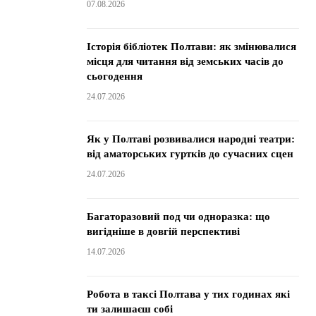
07.08.2026
Історія бібліотек Полтави: як змінювалися
місця для читання від земських часів до
сьогодення
24.07.2026
Як у Полтаві розвивалися народні театри:
від аматорських гуртків до сучасних сцен
24.07.2026
Багаторазовий под чи одноразка: що
вигідніше в довгій перспективі
14.07.2026
Робота в таксі Полтава у тих годинах які
ти залишаєш собі