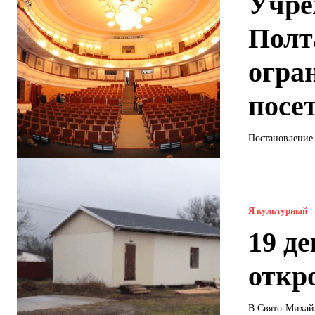
Учре
Полт
огра
посе
Постановление 
Я культурный
19 д
откр
В Свято-Михайл