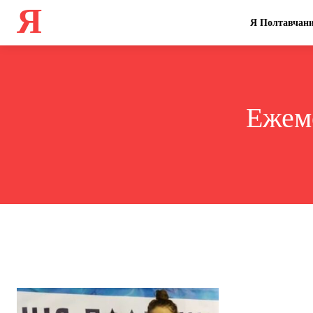
Я
Я Полтавчан
Ежем