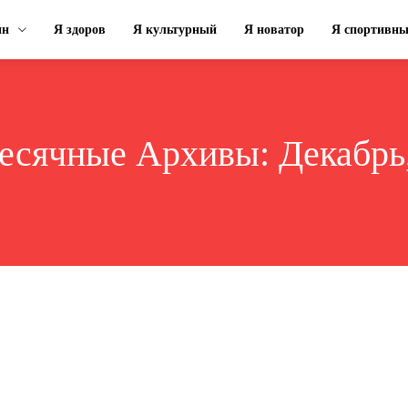
ин
Я здоров
Я культурный
Я новатор
Я спортивн
есячные Архивы: Декабрь,