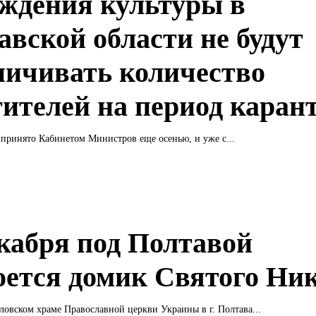
ждения культуры в
авской области не будут
ничивать количество
тителей на период каран
принято Кабинетом Министров еще осенью, и уже с...
екабря под Полтавой
оется домик Святого Ни
овском храме Православной церкви Украины в г. Полтава...