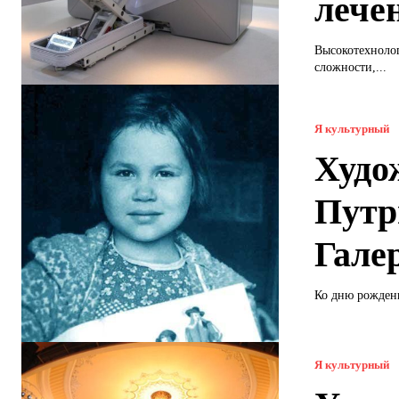
лече
Высокотехнолог
сложности,...
Я культурный
Худо
Путр
Гале
Ко дню рожден
Я культурный