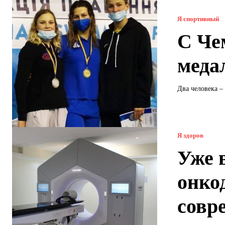
Я спортивный
С Че
меда
Два человека –
Я здоров
Уже 
онко
совр