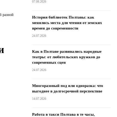
07.08.2026
й разной
История библиотек Полтавы: как
менялись места для чтения от земских
времен до современности
24.07.2026
и
Как в Полтаве развивались народные
театры: от любительских кружков до
современных сцен
24.07.2026
Многоразовый под или одноразка: что
выгоднее в долгосрочной перспективе
14.07.2026
Работа в такси Полтава в те часы,