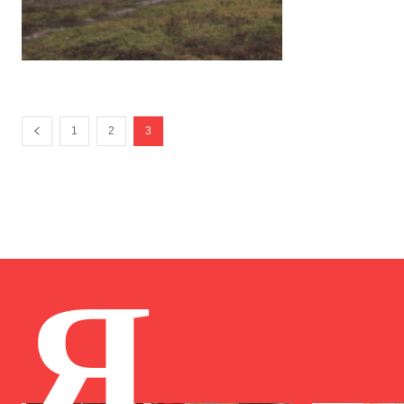
1
2
3
Я