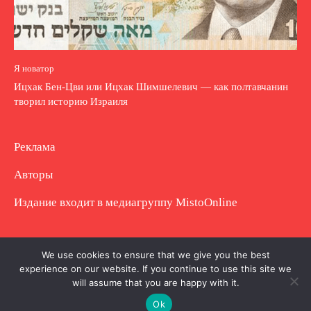
Я новатор
Ицхак Бен-Цви или Ицхак Шимшелевич — как полтавчанин
творил историю Израиля
Реклама
Авторы
Издание входит в медиагруппу
MistoOnline
Copyright © Полное использование материала
We use cookies to ensure that we give you the best
experience on our website. If you continue to use this site we
запрещено. Частично разрешено с гиперссылкой.
will assume that you are happy with it.
Ok