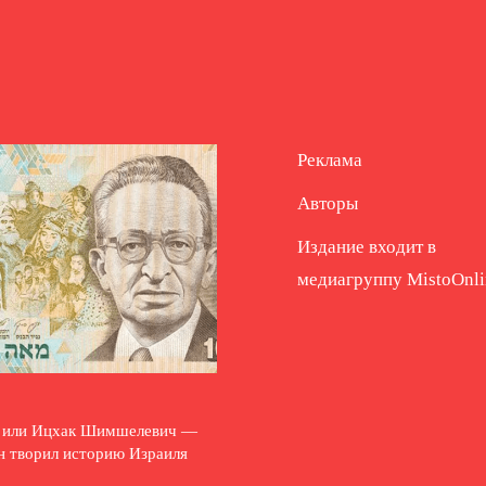
Реклама
Авторы
Издание входит в
медиагруппу
MistoOnli
и или Ицхак Шимшелевич —
н творил историю Израиля