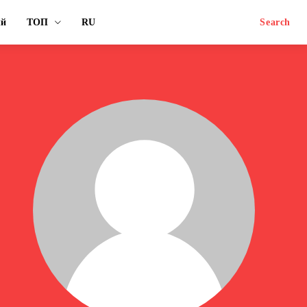
ый
ТОП
RU
Search