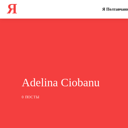
Я
Я Полтавчан
Adelina Ciobanu
0 ПОСТЫ