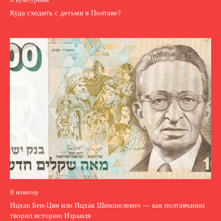
Куда сходить с детьми в Полтаве?
Я новатор
Ицхак Бен-Цви или Ицхак Шимшелевич — как полтавчанин
творил историю Израиля