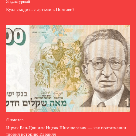
Я культурный
Куда сходить с детьми в Полтаве?
Я новатор
Ицхак Бен-Цви или Ицхак Шимшелевич — как полтавчанин
творил историю Израиля