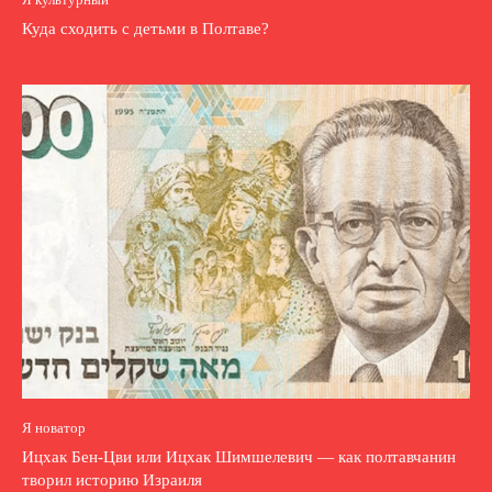
Куда сходить с детьми в Полтаве?
Я новатор
Ицхак Бен-Цви или Ицхак Шимшелевич — как полтавчанин
творил историю Израиля