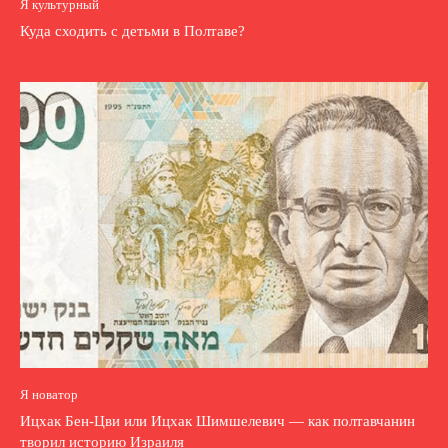
Я культурный
Куда сходить с детьми в Полтаве?
Я новатор
Ицхак Бен-Цви или Ицхак Шимшелевич — как полтавчанин
творил историю Израиля