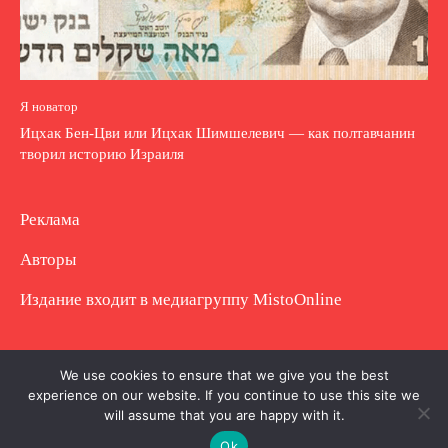
Я новатор
Ицхак Бен-Цви или Ицхак Шимшелевич — как полтавчанин
творил историю Израиля
Реклама
Авторы
Издание входит в медиагруппу
MistoOnline
Copyright © Полное использование материала
We use cookies to ensure that we give you the best
experience on our website. If you continue to use this site we
запрещено. Частично разрешено с гиперссылкой.
will assume that you are happy with it.
Ok