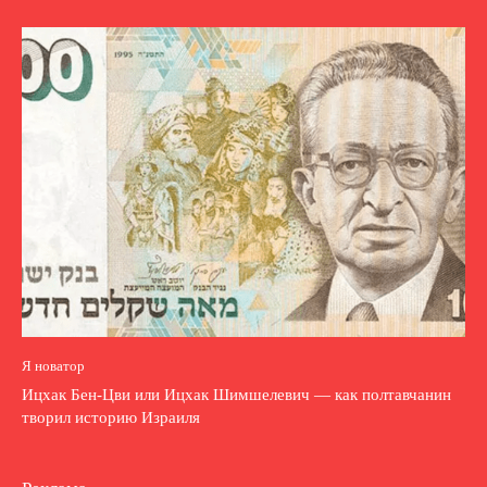
Я новатор
Ицхак Бен-Цви или Ицхак Шимшелевич — как полтавчанин
творил историю Израиля