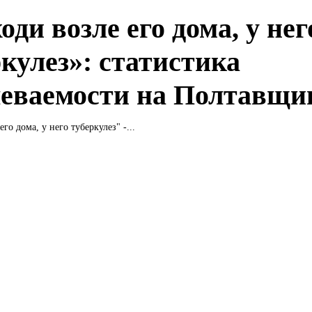
оди возле его дома, у нег
ркулез»: статистика
леваемости на Полтавщи
его дома, у него туберкулез" -...