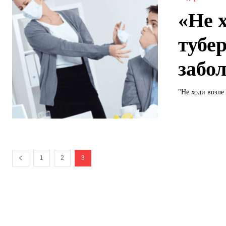
«Не х
тубе
забо
"Не ходи возле 
1
2
3