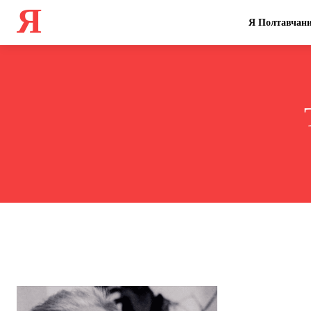
Я
Я Полтавчан