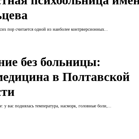
стная психбольница име
цева
сих пор считается одной из наиболее контрверсионных...
ние без больницы:
медицина в Полтавской
сти
е: у вас поднялась температура, насморк, головные боли,...