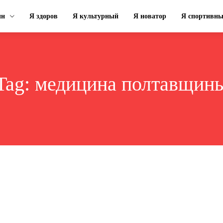
ин
Я здоров
Я культурный
Я новатор
Я спортивн
Tag:
медицина полтавщин