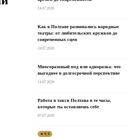
ни
24.07.2026
Как в Полтаве развивались народные
театры: от любительских кружков до
современных сцен
24.07.2026
Многоразовый под или одноразка: что
выгоднее в долгосрочной перспективе
14.07.2026
Работа в такси Полтава в те часы,
которые ты оставляешь себе
07.07.2026
★ 9.9