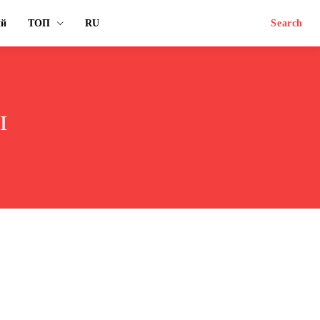
ый
ТОП
RU
Search
ы