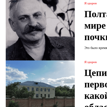
Я здоров
Полт
мире
почк
Это было время,
Я здоров
Цепи
перв
како