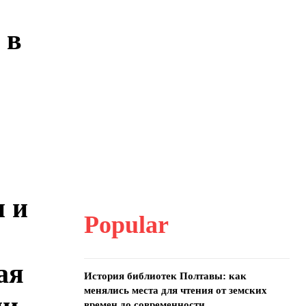
 в
 и
Popular
ая
История библиотек Полтавы: как
менялись места для чтения от земских
времен до современности