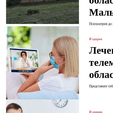
обла
Маль
Психиатрия до 
Я здоров
Лече
теле
обла
Представьте себ
Я здоров