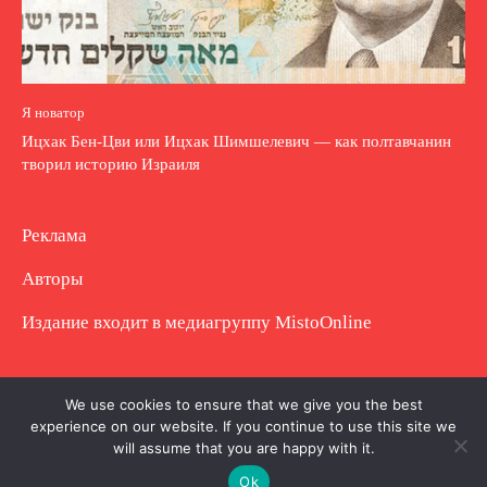
Я новатор
Ицхак Бен-Цви или Ицхак Шимшелевич — как полтавчанин
творил историю Израиля
Реклама
Авторы
Издание входит в медиагруппу
MistoOnline
Copyright © Полное использование материала
We use cookies to ensure that we give you the best
experience on our website. If you continue to use this site we
запрещено. Частично разрешено с гиперссылкой.
will assume that you are happy with it.
Ok