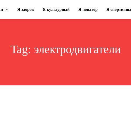
ин
Я здоров
Я культурный
Я новатор
Я спортивн
Tag:
электродвигатели