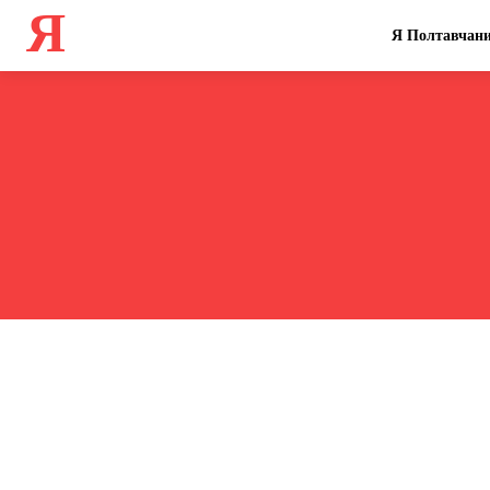
Я
Я Полтавчан