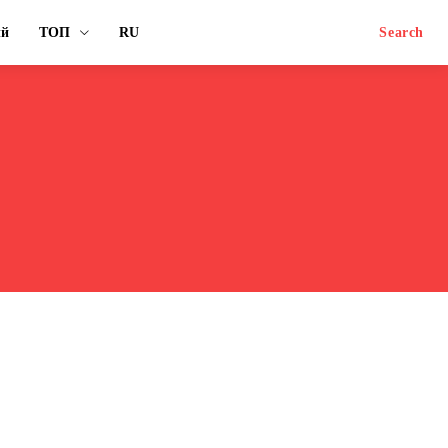
ый
ТОП
RU
Search