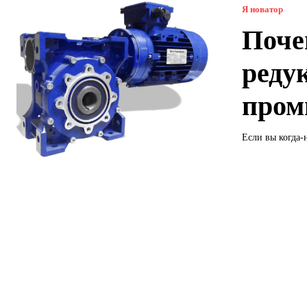
Я новатор
Поче
реду
пром
Если вы когда-н