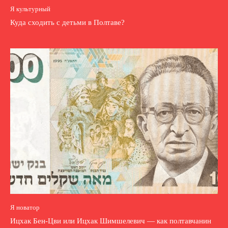
Я культурный
Куда сходить с детьми в Полтаве?
Я новатор
Ицхак Бен-Цви или Ицхак Шимшелевич — как полтавчанин