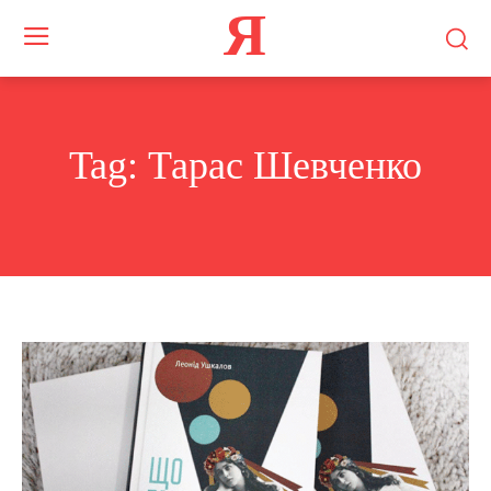
Я
Tag:
Тарас Шевченко