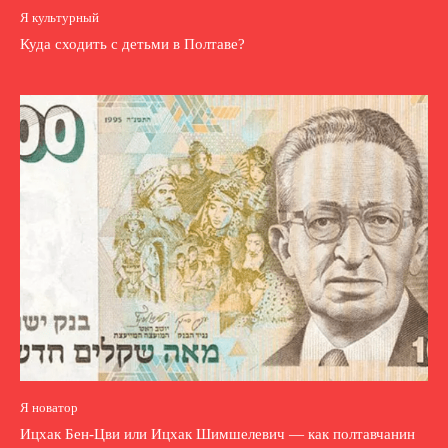
Я культурный
Куда сходить с детьми в Полтаве?
Я новатор
Ицхак Бен-Цви или Ицхак Шимшелевич — как полтавчанин