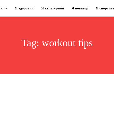
ин
Я здоровий
Я культурний
Я новатор
Я спортив
Tag:
workout tips