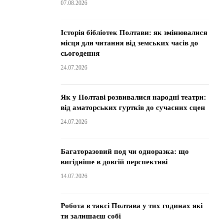
07.08.2026
Історія бібліотек Полтави: як змінювалися
місця для читання від земських часів до
сьогодення
24.07.2026
Як у Полтаві розвивалися народні театри:
від аматорських гуртків до сучасних сцен
24.07.2026
Багаторазовий под чи одноразка: що
вигідніше в довгій перспективі
14.07.2026
Робота в таксі Полтава у тих годинах які
ти залишаєш собі