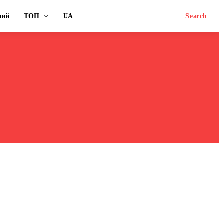
ний
ТОП
UA
Search