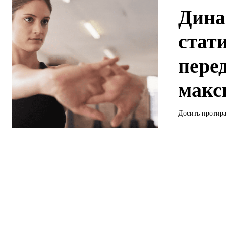
Дина
стат
пере
макс
Досить протира