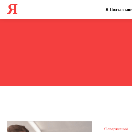
Я
Я Полтавчан
Я спортивний