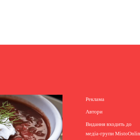
Реклама
Автори
Видання входить до
медіа-групи
MistoOnli