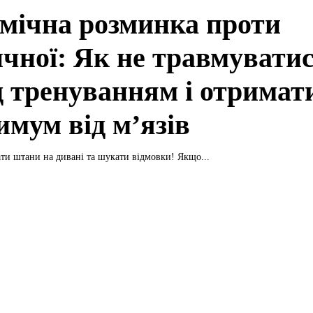
мічна розминка проти
ичної: Як не травмувати
д тренуванням і отримат
имум від м’язів
ти штани на дивані та шукати відмовки! Якщо...