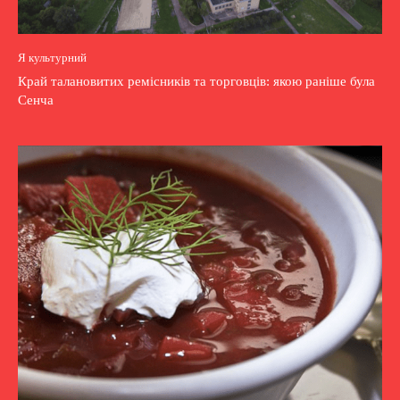
Я культурний
Край талановитих ремісників та торговців: якою раніше була
Сенча