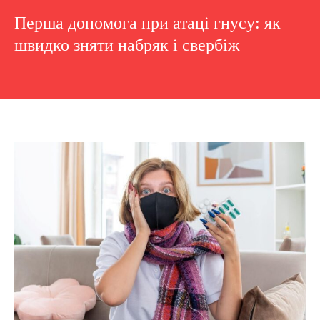
Перша допомога при атаці гнусу: як
швидко зняти набряк і свербіж