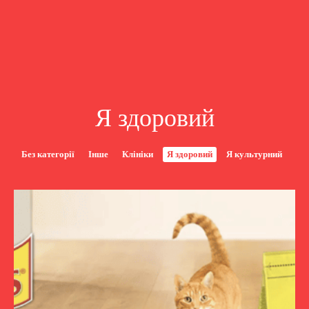
Я здоровий
Без категорії
Інше
Клініки
Я здоровий
Я культурний