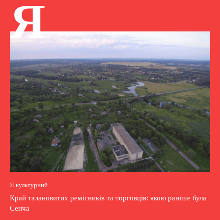
Я
Я культурний
Край талановитих ремісників та торговців: якою раніше була
Сенча