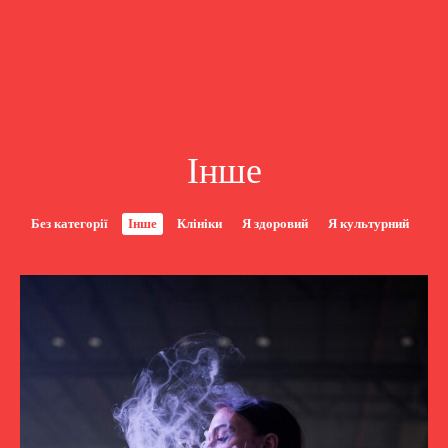
Інше
Без категорії
Інше
Клініки
Я здоровий
Я культурний