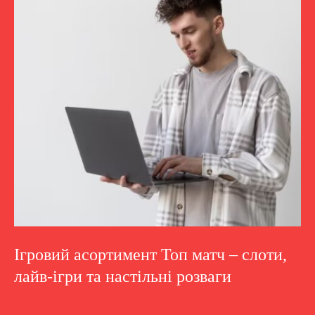
Ігровий асортимент Топ матч – слоти,
лайв-ігри та настільні розваги