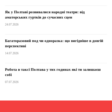
Як у Полтаві розвивалися народні театри: від
аматорських гуртків до сучасних сцен
24.07.2026
Багаторазовий под чи одноразка: що вигідніше в довгій
перспективі
14.07.2026
Робота в таксі Полтава у тих годинах які ти залишаєш
собі
07.07.2026