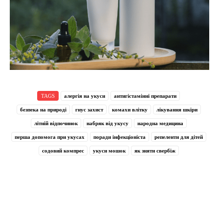
TAGS
алергія на укуси
антигістамінні препарати
безпека на природі
гнус захист
комахи влітку
лікування шкіри
літній відпочинок
набряк від укусу
народна медицина
перша допомога при укусах
поради інфекціоніста
репеленти для дітей
содовий компрес
укуси мошок
як зняти свербіж