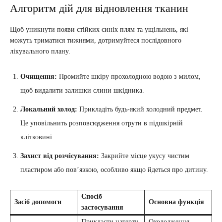
Алгоритм дій для відновлення тканин
Щоб уникнути появи стійких синіх плям та ущільнень, які
можуть триматися тижнями, дотримуйтеся послідовного
лікувального плану.
Очищення:
Промийте шкіру прохолодною водою з милом,
щоб видалити залишки слини шкідника.
Локальний холод:
Прикладіть будь-який холодний предмет.
Це уповільнить розповсюдження отрути в підшкірній
клітковині.
Захист від розчісування:
Закрийте місце укусу чистим
пластиром або пов’язкою, особливо якщо йдеться про дитину.
Спосіб
Засіб допомоги
Основна функція
застосування
Прикласти натерту
Охолодження,