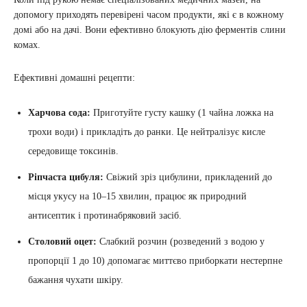
допомогу приходять перевірені часом продукти, які є в кожному
домі або на дачі. Вони ефективно блокують дію ферментів слини
комах.
Ефективні домашні рецепти:
Харчова сода:
Приготуйте густу кашку (1 чайна ложка на
трохи води) і прикладіть до ранки. Це нейтралізує кисле
середовище токсинів.
Ріпчаста цибуля:
Свіжий зріз цибулини, прикладений до
місця укусу на 10–15 хвилин, працює як природний
антисептик і протинабряковий засіб.
Столовий оцет:
Слабкий розчин (розведений з водою у
пропорції 1 до 10) допомагає миттєво приборкати нестерпне
бажання чухати шкіру.