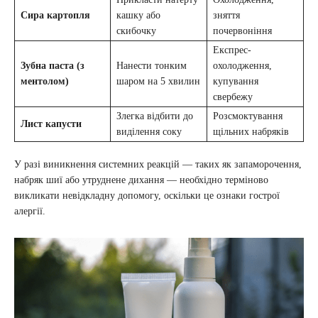
Сира картопля
кашку або
зняття
скибочку
почервоніння
Експрес-
Зубна паста (з
Нанести тонким
охолодження,
ментолом)
шаром на 5 хвилин
купування
свербежу
Злегка відбити до
Розсмоктування
Лист капусти
виділення соку
щільних набряків
У разі виникнення системних реакцій — таких як запаморочення,
набряк шиї або утруднене дихання — необхідно терміново
викликати невідкладну допомогу, оскільки це ознаки гострої
алергії.