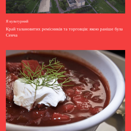
Я культурний
Край талановитих ремісників та торговців: якою раніше була
Сенча