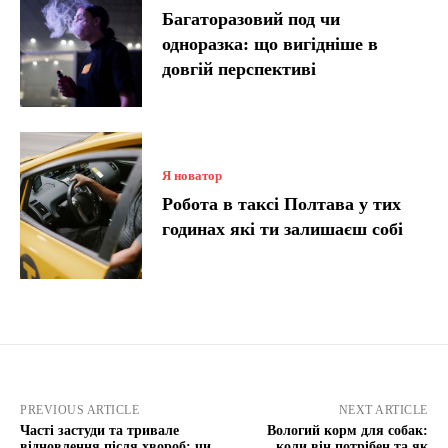
Багаторазовий под чи
одноразка: що вигідніше в
довгій перспективі
Я новатор
Робота в таксі Полтава у тих
годинах які ти залишаєш собі
PREVIOUS ARTICLE
NEXT ARTICLE
Часті застуди та тривале
Вологий корм для собак:
відновлення після хвороб: чи
коли він потрібен та як