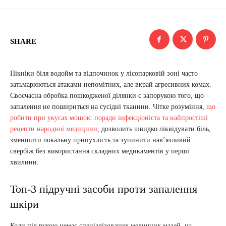
SHARE
Пікніки біля водойм та відпочинок у лісопарковій зоні часто
затьмарюються атаками непомітних, але вкрай агресивних комах.
Своєчасна обробка пошкодженої ділянки є запорукою того, що
запалення не пошириться на сусідні тканини. Чітке розуміння,
що
робити при укусах мошок: поради інфекціоніста та найпростіші
рецепти народної медицини
, дозволить швидко ліквідувати біль,
зменшити локальну припухлість та зупинити нав’язливий
свербіж без використання складних медикаментів у перші
хвилини.
Топ-3 підручні засоби проти запалення
шкіри
Коли під рукою немає спеціалізованих медичних мазей, на