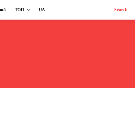
ний
ТОП
UA
Search