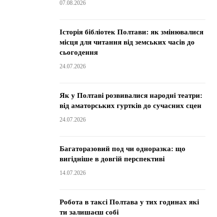
07.08.2026
Історія бібліотек Полтави: як змінювалися
місця для читання від земських часів до
сьогодення
24.07.2026
Як у Полтаві розвивалися народні театри:
від аматорських гуртків до сучасних сцен
24.07.2026
Багаторазовий под чи одноразка: що
вигідніше в довгій перспективі
14.07.2026
Робота в таксі Полтава у тих годинах які
ти залишаєш собі