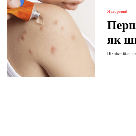
Я здоровий
Перш
як ш
Пікніки біля во