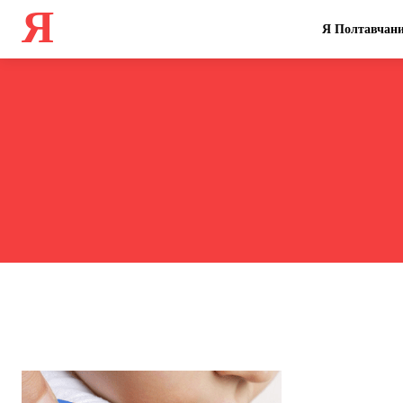
Я
Я Полтавчан