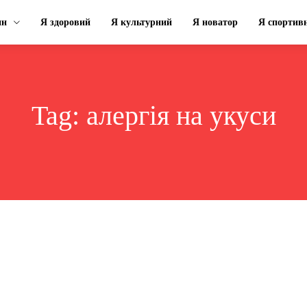
ин
Я здоровий
Я культурний
Я новатор
Я спортив
Tag:
алергія на укуси