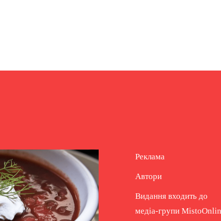
Реклама
Автори
Видання входить до
медіа-групи
MistoOnli