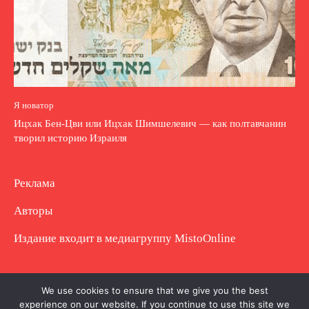
Я новатор
Ицхак Бен-Цви или Ицхак Шимшелевич — как полтавчанин
творил историю Израиля
Реклама
Авторы
Издание входит в медиагруппу
MistoOnline
Copyright © Полное использование материала
We use cookies to ensure that we give you the best
experience on our website. If you continue to use this site we
запрещено. Частично разрешено с гиперссылкой.