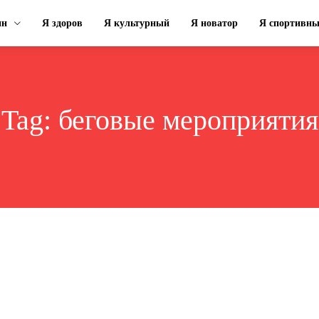
ин
Я здоров
Я культурный
Я новатор
Я спортивн
Tag:
беговые мероприятия