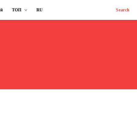
ый
ТОП
RU
Search