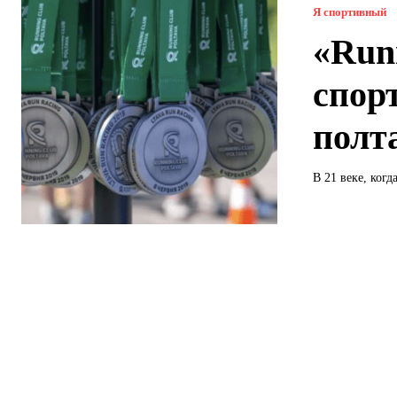
Я спортивный
«Run
спор
полт
В 21 веке, когд