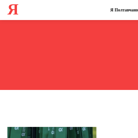
Я
Я Полтавчан