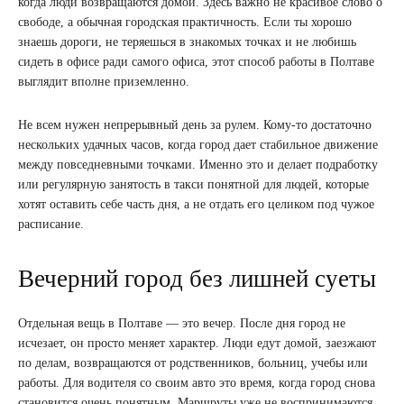
когда люди возвращаются домой. Здесь важно не красивое слово о
свободе, а обычная городская практичность. Если ты хорошо
знаешь дороги, не теряешься в знакомых точках и не любишь
сидеть в офисе ради самого офиса, этот способ работы в Полтаве
выглядит вполне приземленно.
Не всем нужен непрерывный день за рулем. Кому-то достаточно
нескольких удачных часов, когда город дает стабильное движение
между повседневными точками. Именно это и делает подработку
или регулярную занятость в такси понятной для людей, которые
хотят оставить себе часть дня, а не отдать его целиком под чужое
расписание.
Вечерний город без лишней суеты
Отдельная вещь в Полтаве — это вечер. После дня город не
исчезает, он просто меняет характер. Люди едут домой, заезжают
по делам, возвращаются от родственников, больниц, учебы или
работы. Для водителя со своим авто это время, когда город снова
становится очень понятным. Маршруты уже не воспринимаются