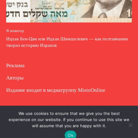
Я новатор
Ицхак Бен-Цви или Ицхак Шимшелевич — как полтавчанин
творил историю Израиля
Реклама
Авторы
Издание входит в медиагруппу
MistoOnline
Copyright © Полное использование материала
We use cookies to ensure that we give you the best
experience on our website. If you continue to use this site we
запрещено. Частично разрешено с гиперссылкой.
will assume that you are happy with it.
Ok