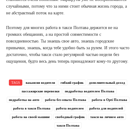
случайными, потому что за ними стоит обычная жизнь города, а
не абстрактный поток на карте.
Поэтому для многих работа в такси Полтава держится не на
громких обещаниях, а на простой совместимости с
повседневностью. Ты знаешь свое авто, знаешь городские
привычки, знаешь, когда тебе удобно быть за рулем. И этого часто
достаточно, чтобы такси стало регулярной частью недели без
ощущения, будто весь день теперь принадлежит кому-то другому.
TAGS
вакансия водителя
гибкий график
дополнительный доход
пассажирские перевозки
подработка водителем Полтава
подработка на авто
работа без опыта Полтава
работа в Opti Полтава
работа в такси Полтава
работа водителем
работа для водителей
работа на своей машине
свободный график
такси на личном авто
такси Полтава