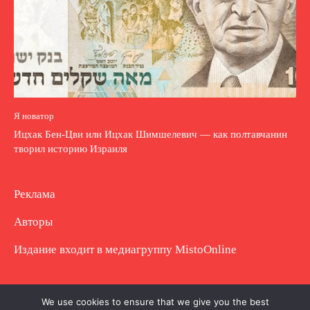
Я новатор
Ицхак Бен-Цви или Ицхак Шимшелевич — как полтавчанин
творил историю Израиля
Реклама
Авторы
Издание входит в медиагруппу
MistoOnline
Copyright © Полное использование материала
We use cookies to ensure that we give you the best