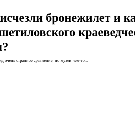
 исчезли бронежилет и к
ешетиловского краеведче
я?
яд очень странное сравнение, но музеи чем-то...