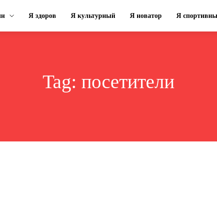
ин
Я здоров
Я культурный
Я новатор
Я спортивн
Tag:
посетители