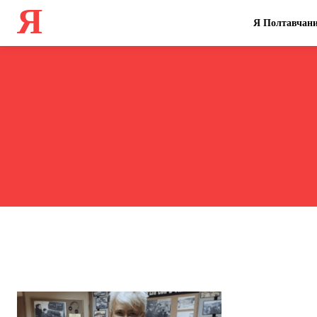
Я
Я Полтавчан