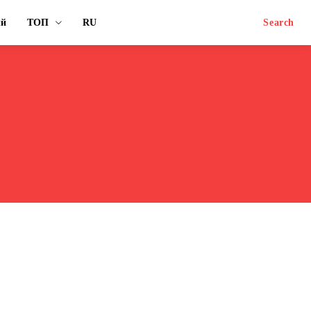
ый
ТОП
RU
Search