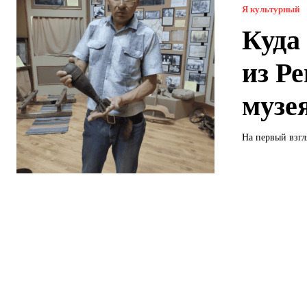
Я культурный
Куда
из Р
музе
На первый взгл