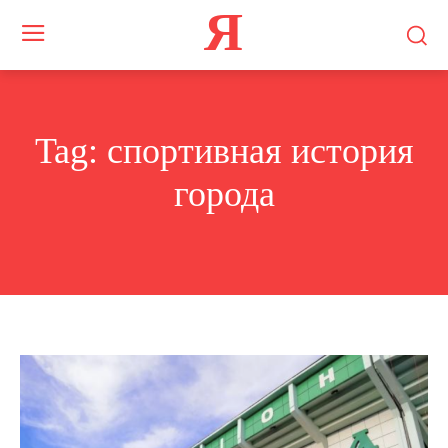
Я
Tag:
спортивная история
города