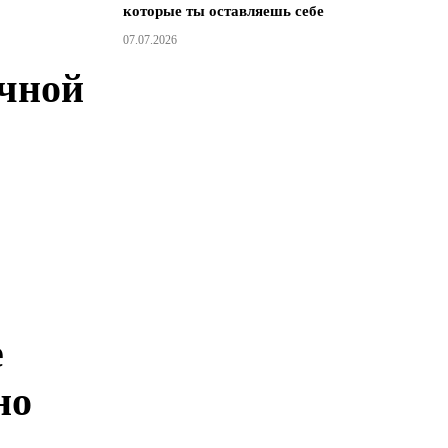
которые ты оставляешь себе
и
07.07.2026
чной
е
но