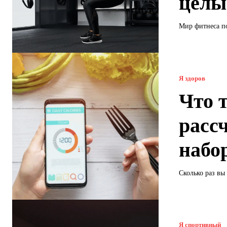
целы
Мир фитнеса по
Я здоров
Что 
расс
набо
Сколько раз вы
Я спортивный