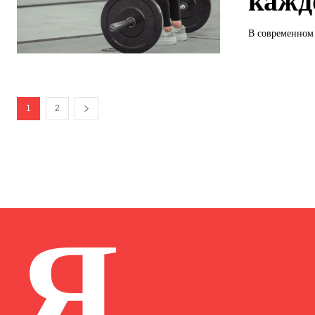
кажд
В современном 
1
2
Я