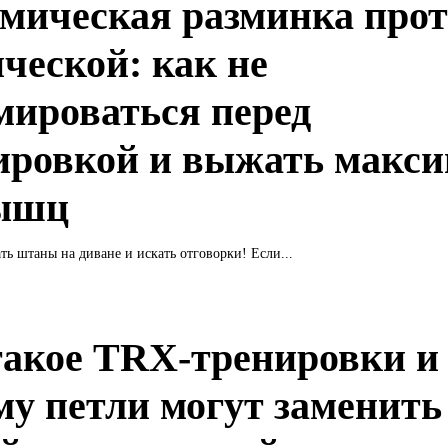
мическая разминка про
ической: как не
мироваться перед
ировкой и выжать макс
ышц
ть штаны на диване и искать отговорки! Если...
такое TRX-тренировки и
му петли могут заменить