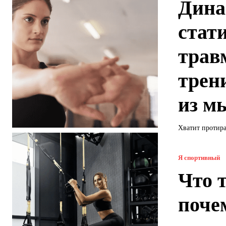
Дина
стат
трав
трен
из м
Хватит протира
Я спортивный
Что 
поче