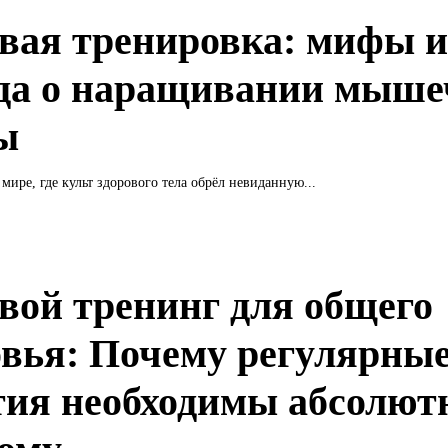
вая тренировка: мифы 
да о наращивании мыше
ы
мире, где культ здорового тела обрёл невиданную...
вой тренинг для общего
овья: Почему регулярны
тия необходимы абсолют