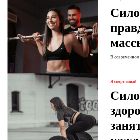
Сило
прав
масс
В современном 
Я спортивный
Сило
здор
заня