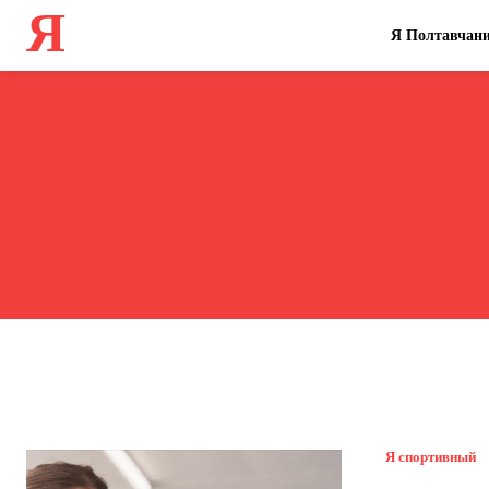
Я
Я Полтавчан
Я спортивный