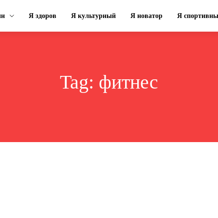
ин
Я здоров
Я культурный
Я новатор
Я спортивн
Tag:
фитнес