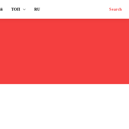
ый
ТОП
RU
Search