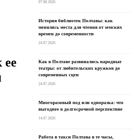
07.08.2026
История библиотек Полтавы: как
менялись места для чтения от земских
времен до современности
24.07.2026
 ее
Как в Полтаве развивались народные
театры: от любительских кружков до
и
современных сцен
24.07.2026
Многоразовый под или одноразка: что
выгоднее в долгосрочной перспективе
14.07.2026
Работа в такси Полтава в те часы,