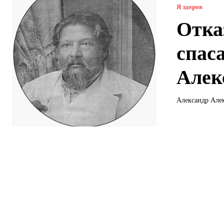
Я здоров
Отка
спас
Алек
Александр Алек