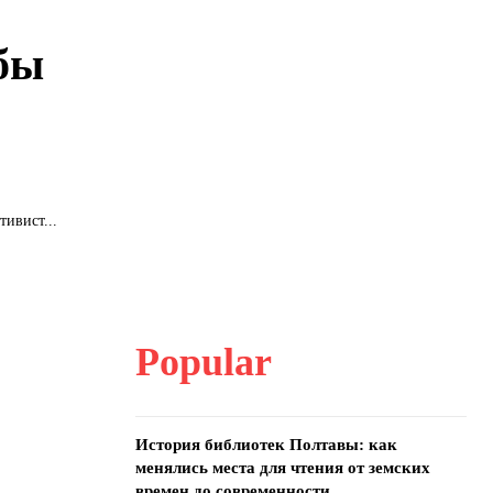
обы
тивист...
Popular
История библиотек Полтавы: как
менялись места для чтения от земских
времен до современности