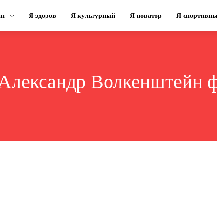
ин
Я здоров
Я культурный
Я новатор
Я спортивн
Александр Волкенштейн 