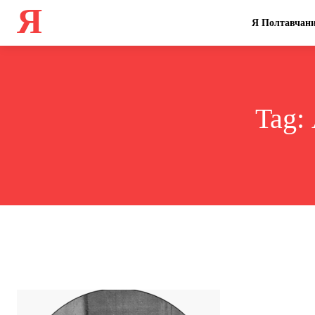
Я
Я Полтавчан
Tag: