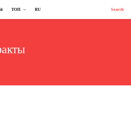
ый
ТОП
RU
Search
факты