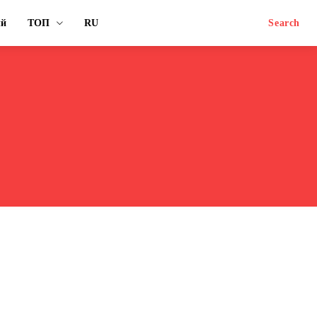
ый
ТОП
RU
Search