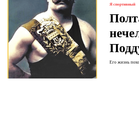
Я спортивный
Полт
нече
Подд
Его жизнь похо