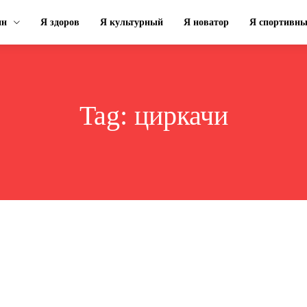
ин
Я здоров
Я культурный
Я новатор
Я спортивн
Tag:
циркачи