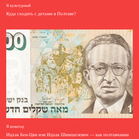
Я культурный
Куда сходить с детьми в Полтаве?
Я новатор
Ицхак Бен-Цви или Ицхак Шимшелевич — как полтавчанин