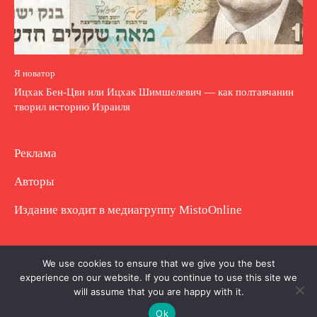
Я новатор
Ицхак Бен-Цви или Ицхак Шимшелевич — как полтавчанин
творил историю Израиля
Реклама
Авторы
Издание входит в медиагруппу
MistoOnline
Copyright © Полное использование материала
We use cookies to ensure that we give you the best
experience on our website. If you continue to use this site we
запрещено. Частично разрешено с гиперссылкой.
will assume that you are happy with it.
Ok