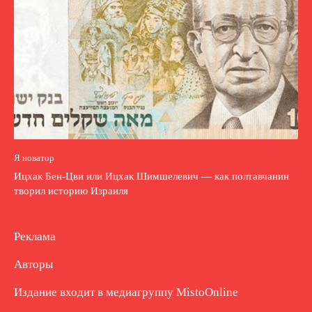
Я новатор
Ицхак Бен-Цви или Ицхак Шимшелевич — как полтавчанин
творил историю Израиля
Реклама
Авторы
Издание входит в медиагруппу
MistoOnline