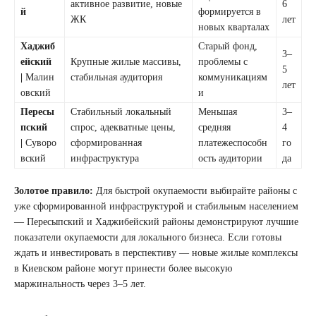
активное развитие, новые
6
й
формируется в
ЖК
лет
новых кварталах
Хаджиб
Старый фонд,
3–
ейский
Крупные жилые массивы,
проблемы с
5
|
Малин
стабильная аудитория
коммуникациям
лет
овский
и
Пересы
Стабильный локальный
Меньшая
3–
пский
спрос, адекватные цены,
средняя
4
|
Суворо
сформированная
платежеспособн
го
вский
инфраструктура
ость аудитории
да
Золотое правило:
Для быстрой окупаемости выбирайте районы с
уже сформированной инфраструктурой и стабильным населением
— Пересыпский и Хаджибейский районы демонстрируют лучшие
показатели окупаемости для локального бизнеса. Если готовы
ждать и инвестировать в перспективу — новые жилые комплексы
в Киевском районе могут принести более высокую
маржинальность через 3–5 лет.