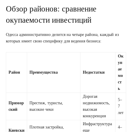
Обзор районов: сравнение
окупаемости инвестиций
Одесса административно делится на четыре района, каждый из
которых имеет свою специфику для ведения бизнеса:
Ок
уп
ае
Район
Преимущества
Недостатки
мо
ст
ь
Дорогая
5–
Примор
Престиж, туристы,
недвижимость,
7
ский
высокие чеки
высокая
лет
конкуренция
Инфраструктура
Плотная застройка,
4–
Киевски
еще