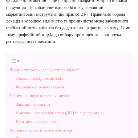
Фасадне приміщення — це не просто квадратні метри з вікнами
на вулицю. Це «обличчя» вашого бізнесу, головний
маркетинговий інструмент, що працює 24/7. Правильно обрана
локація з хорошою видимістю та проникністю може забезпечити
стабільний потік клієнтів без додаткових витрат на рекламу. Саме
тому професійний підхід до вибору приміщення — запорука
рентабельності інвестицій.
Локація та трафік: де шукати прибуток?
Аналіз пішохідних потоків
Особливості районів Одеси
Технічні вимоги: магазин vs аптека
Загальні параметри
Критичні нюанси для аптек (ДБН та ліцензування)
Електрична потужність
Юридичні аспекти та безпека угоди