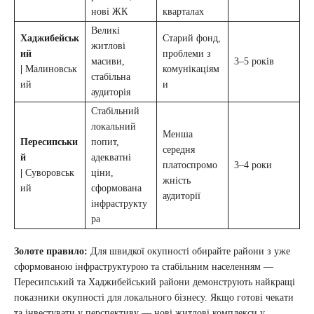
нові ЖК
кварталах
Великі
Хаджибейськ
Старий фонд,
житлові
ий
проблеми з
масиви,
3–5 років
|
Малиновськ
комунікаціям
стабільна
ий
и
аудиторія
Стабільний
локальний
Менша
Пересипськи
попит,
середня
й
адекватні
платоспромо
3–4 роки
|
Суворовськ
ціни,
жність
ий
сформована
аудиторії
інфраструкту
ра
Золоте правило:
Для швидкої окупності обирайте райони з уже
сформованою інфраструктурою та стабільним населенням —
Пересипський та Хаджибейський райони демонструють найкращі
показники окупності для локального бізнесу. Якщо готові чекати
та інвестувати у перспективу — нові житлові комплекси у