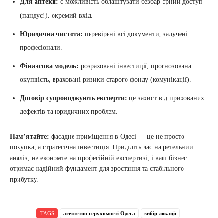
Для аптеки:
є можливість облаштувати безбар’єрний доступ
(пандус!), окремий вхід.
Юридична чистота:
перевірені всі документи, залучені
професіонали.
Фінансова модель:
розраховані інвестиції, прогнозована
окупність, враховані ризики старого фонду (комунікації).
Договір супроводжують експерти:
це захист від прихованих
дефектів та юридичних проблем.
Пам’ятайте:
фасадне приміщення в Одесі — це не просто
покупка, а стратегічна інвестиція. Приділіть час на ретельний
аналіз, не економте на професійній експертизі, і ваш бізнес
отримає надійний фундамент для зростання та стабільного
прибутку.
TAGS
агентство нерухомості Одеса
вибір локації