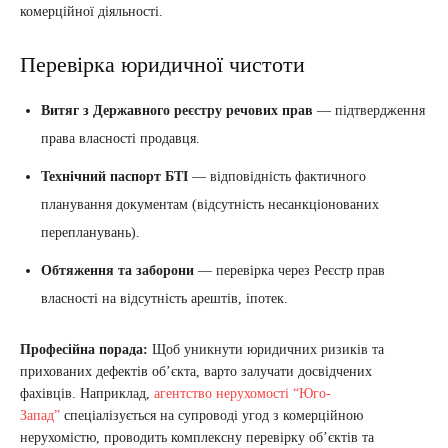
комерційної діяльності.
Перевірка юридичної чистоти
Витяг з Державного реєстру речових прав
— підтвердження
права власності продавця.
Технічний паспорт БТІ
— відповідність фактичного
планування документам (відсутність несанкціонованих
перепланувань).
Обтяження та заборони
— перевірка через Реєстр прав
власності на відсутність арештів, іпотек.
Професійна порада:
Щоб уникнути юридичних ризиків та
прихованих дефектів об’єкта, варто залучати досвідчених
фахівців. Наприклад,
агентство нерухомості “Юго-
Запад”
спеціалізується на супроводі угод з комерційною
нерухомістю, проводить комплексну перевірку об’єктів та