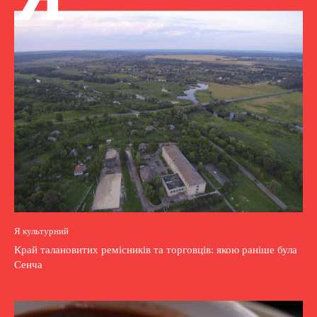
Я культурний
Край талановитих ремісників та торговців: якою раніше була
Сенча