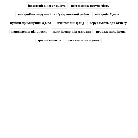
інвестиції в нерухомість
комерційна нерухомість
комерційна нерухомість Суворовський район
комерція Одеса
купити приміщення Одеса
нежитловий фонд
нерухомість для бізнесу
приміщення під аптеку
приміщення під магазин
продаж приміщень
трафік клієнтів
фасадне приміщення