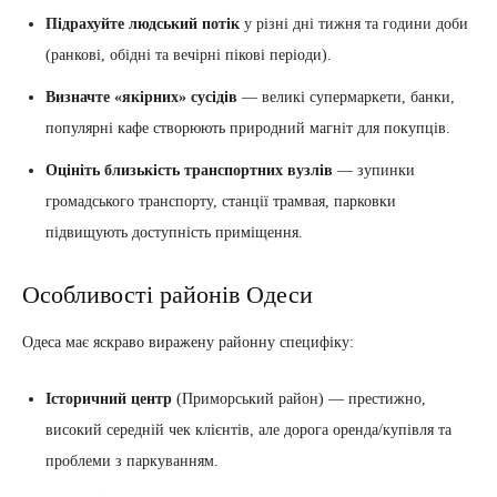
Підрахуйте людський потік
у різні дні тижня та години доби
(ранкові, обідні та вечірні пікові періоди).
Визначте «якірних» сусідів
— великі супермаркети, банки,
популярні кафе створюють природний магніт для покупців.
Оцініть близькість транспортних вузлів
— зупинки
громадського транспорту, станції трамвая, парковки
підвищують доступність приміщення.
Особливості районів Одеси
Одеса має яскраво виражену районну специфіку:
Історичний центр
(Приморський район) — престижно,
високий середній чек клієнтів, але дорога оренда/купівля та
проблеми з паркуванням.