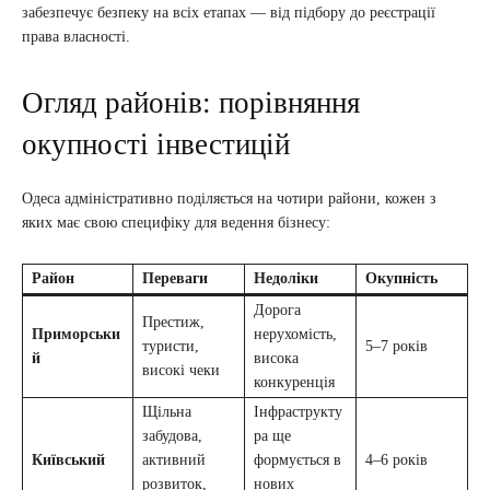
забезпечує безпеку на всіх етапах — від підбору до реєстрації
права власності.
Огляд районів: порівняння
окупності інвестицій
Одеса адміністративно поділяється на чотири райони, кожен з
яких має свою специфіку для ведення бізнесу:
Район
Переваги
Недоліки
Окупність
Дорога
Престиж,
Приморськи
нерухомість,
туристи,
5–7 років
й
висока
високі чеки
конкуренція
Щільна
Інфраструкту
забудова,
ра ще
Київський
активний
формується в
4–6 років
розвиток,
нових