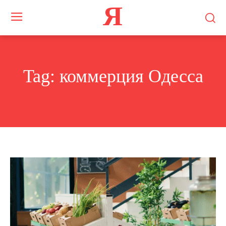
Я
Tag:
коммерция Одесса