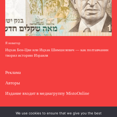
Я новатор
Ицхак Бен-Цви или Ицхак Шимшелевич — как полтавчанин
творил историю Израиля
Реклама
Авторы
Издание входит в медиагруппу
MistoOnline
Copyright © Полное использование материала
We use cookies to ensure that we give you the best