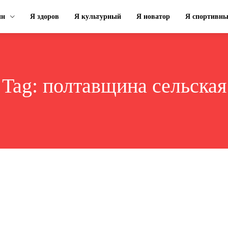
ин
Я здоров
Я культурный
Я новатор
Я спортивн
Tag:
полтавщина сельская