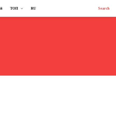
ый
ТОП
RU
Search