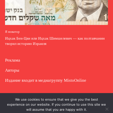
Я новатор
Ицхак Бен-Цви или Ицхак Шимшелевич — как полтавчанин
творил историю Израиля
Реклама
Авторы
Издание входит в медиагруппу
MistoOnline
Copyright © Полное использование материала
We use cookies to ensure that we give you the best
experience on our website. If you continue to use this site we
запрещено. Частично разрешено с гиперссылкой.
will assume that you are happy with it.