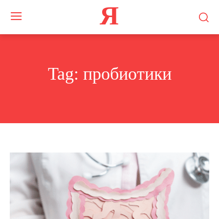
Я
Tag:
пробиотики