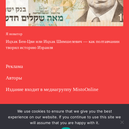
Я новатор
Ицхак Бен-Цви или Ицхак Шимшелевич — как полтавчанин
творил историю Израиля
Реклама
Авторы
Издание входит в медиагруппу
MistoOnline
Copyright © Полное использование материала
We use cookies to ensure that we give you the best
experience on our website. If you continue to use this site we
запрещено. Частично разрешено с гиперссылкой.
will assume that you are happy with it.