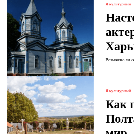
Я культурный
Наст
акте
Харь
Возможно ли се
Я культурный
Как 
Полт
мир