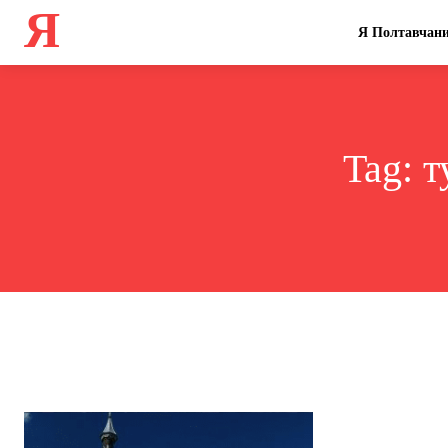
Я
Я Полтавчан
Tag:
т