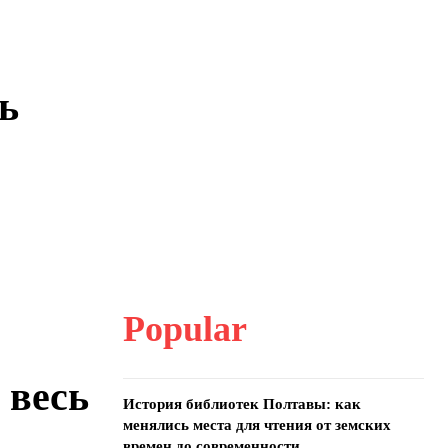
ь
Popular
 весь
История библиотек Полтавы: как
менялись места для чтения от земских
времен до современности