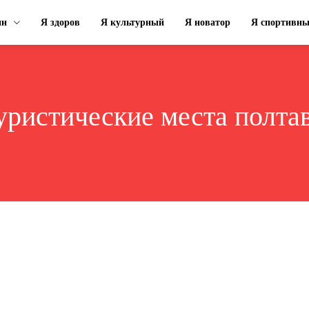
ин
Я здоров
Я культурный
Я новатор
Я спортивн
уристические места полт