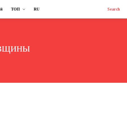
ый
ТОП
RU
Search
авщины