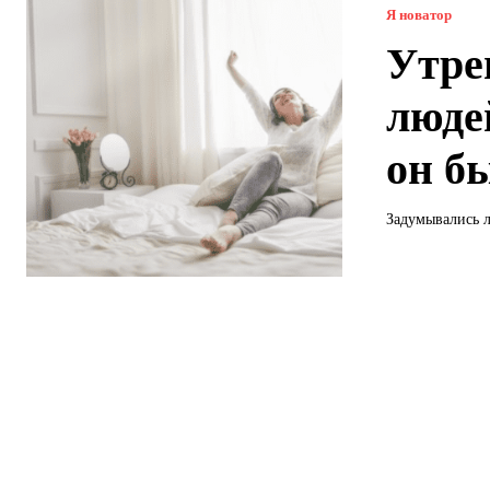
Я новатор
Утре
людей
он б
Задумывались л