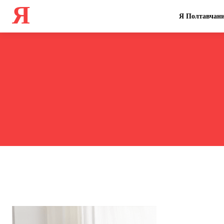
Я
Я Полтавчан