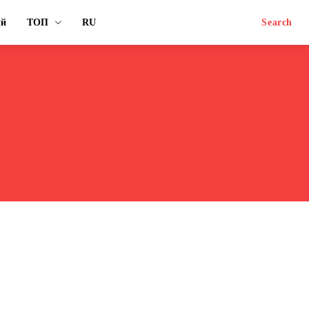
ый
ТОП
RU
Search