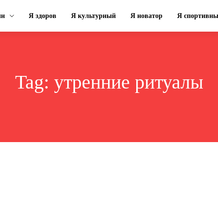
ин
Я здоров
Я культурный
Я новатор
Я спортивн
Tag:
утренние ритуалы