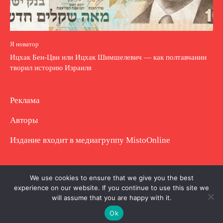
Я новатор
Ицхак Бен-Цви или Ицхак Шимшелевич — как полтавчанин
творил историю Израиля
Реклама
Авторы
Издание входит в медиагруппу
MistoOnline
Copyright © Полное использование материала
We use cookies to ensure that we give you the best
experience on our website. If you continue to use this site we
запрещено. Частично разрешено с гиперссылкой.
will assume that you are happy with it.
Ok
.
.
.