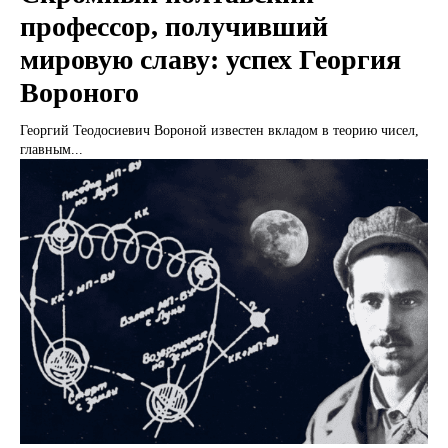
профессор, получивший
мировую славу: успех Георгия
Вороного
Георгий Теодосиевич Вороной известен вкладом в теорию чисел,
главным...