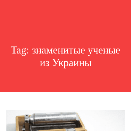
Tag:
знаменитые ученые
из Украины