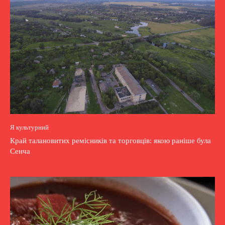
Я культурний
Край талановитих ремісників та торговців: якою раніше була
Сенча