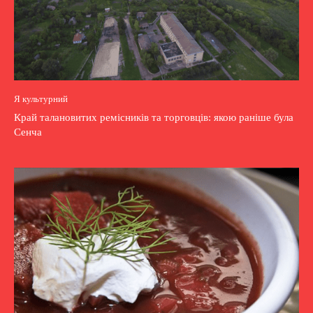
Я культурний
Край талановитих ремісників та торговців: якою раніше була
Сенча