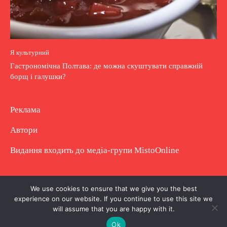
Я культурний
Гастрономічна Полтава: де можна скуштувати справжній
борщ і галушки?
Реклама
Автори
Видання входить до медіа-групи
MistoOnline
Copyright © Повне використання матеріалу
We use cookies to ensure that we give you the best
experience on our website. If you continue to use this site we
заборонено. Частково можна з гіперпосиланням.
will assume that you are happy with it.
Ok