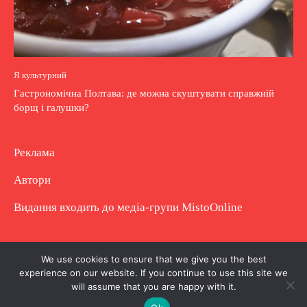
Я культурний
Гастрономічна Полтава: де можна скуштувати справжній
борщ і галушки?
Реклама
Автори
Видання входить до медіа-групи
MistoOnline
Copyright © Повне використання матеріалу
We use cookies to ensure that we give you the best
experience on our website. If you continue to use this site we
заборонено. Частково можна з гіперпосиланням.
will assume that you are happy with it.