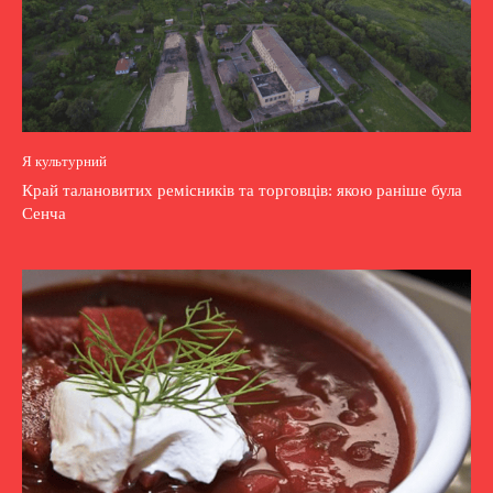
Я культурний
Край талановитих ремісників та торговців: якою раніше була
Сенча