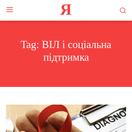
Я
Tag:
ВІЛ і соціальна
підтримка