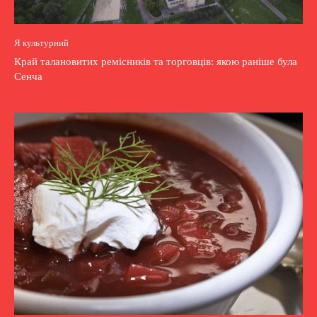
Я культурний
Край талановитих ремісників та торговців: якою раніше була
Сенча