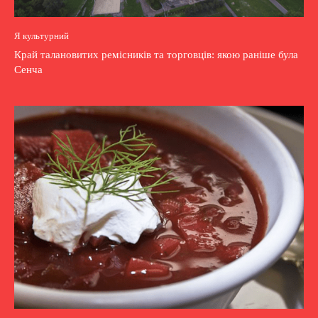
Я культурний
Край талановитих ремісників та торговців: якою раніше була
Сенча