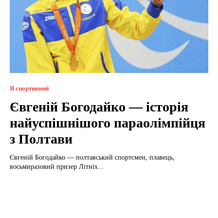
Я спортивний
Євгеній Богодайко — історія
найуспішнішого параолімпійця
з Полтави
Євгеній Богодайко — полтавський спортсмен, плавець,
восьмиразовий призер Літніх...