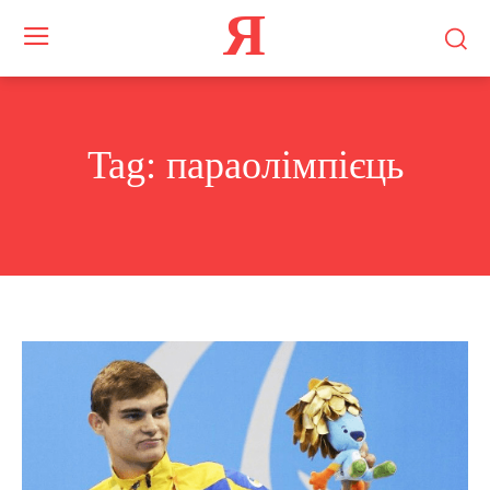
Я
Tag:
параолімпієць