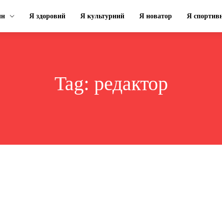
ин
Я здоровий
Я культурний
Я новатор
Я спортив
Tag:
редактор