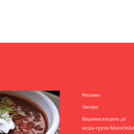
Реклама
Автори
Видання входить до
медіа-групи
MistoOnli