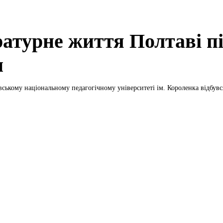
ратурне життя Полтаві пі
и
ському національному педагогічному університеті ім. Короленка відбувся