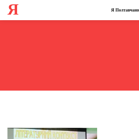
Я
Я Полтавчан