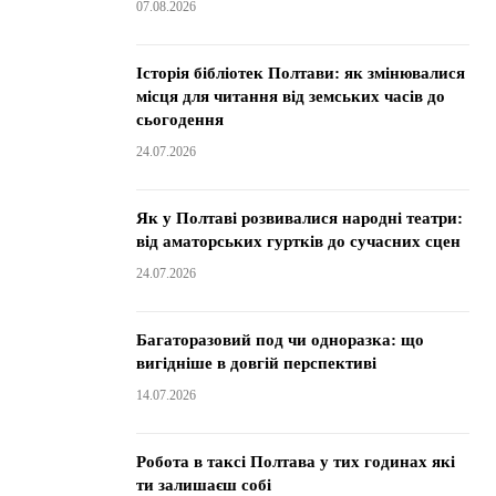
07.08.2026
Історія бібліотек Полтави: як змінювалися
місця для читання від земських часів до
сьогодення
24.07.2026
Як у Полтаві розвивалися народні театри:
від аматорських гуртків до сучасних сцен
24.07.2026
Багаторазовий под чи одноразка: що
вигідніше в довгій перспективі
14.07.2026
Робота в таксі Полтава у тих годинах які
ти залишаєш собі