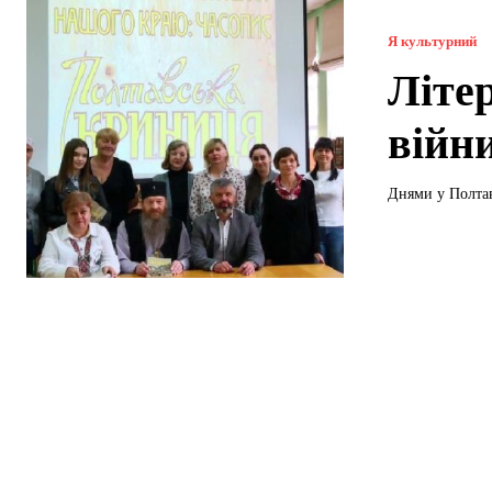
Я культурний
Літе
війн
Днями у Полтав