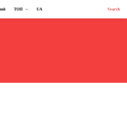
ний
ТОП
UA
Search