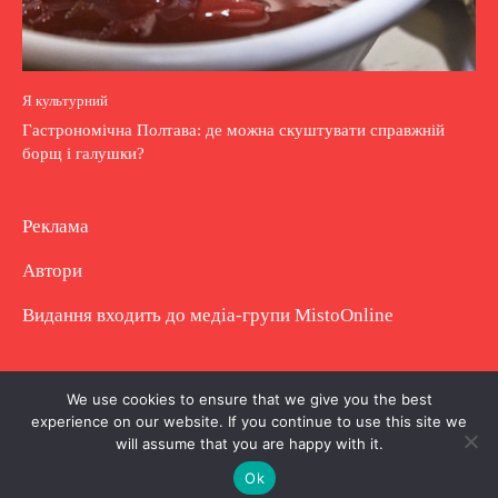
Я культурний
Гастрономічна Полтава: де можна скуштувати справжній
борщ і галушки?
Реклама
Автори
Видання входить до медіа-групи
MistoOnline
Copyright © Повне використання матеріалу
We use cookies to ensure that we give you the best
experience on our website. If you continue to use this site we
заборонено. Частково можна з гіперпосиланням.
will assume that you are happy with it.
Ok