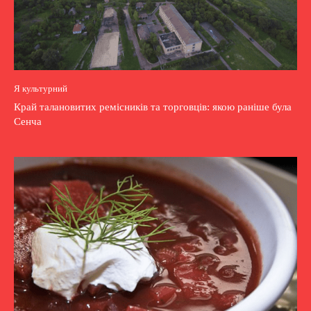
Я культурний
Край талановитих ремісників та торговців: якою раніше була
Сенча